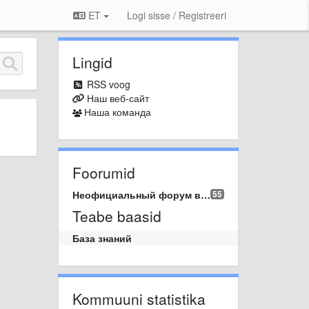
ET
Logi sisse / Registreeri
Lingid
RSS voog
Наш веб-сайт
Наша команда
Foorumid
Неофициальный форум вопросов и предложений.
55
Teabe baasid
База знаний
Kommuuni statistika