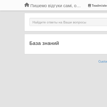
Пишемо відгуки самі, обговорюємо інші ідеї та пропозиції до Громадського Телебачення
Teadmiste
База знаний
Custo