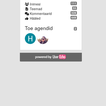
111
Inimesi
55
Teemad
328
Kommentaarid
449
Hääled
Toe agendid
2