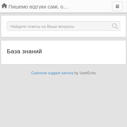
Пишемо відгуки самі, обговорюємо інші ідеї та пропозиції до Громадського Телебачення
База знаний
Customer support service
by UserEcho