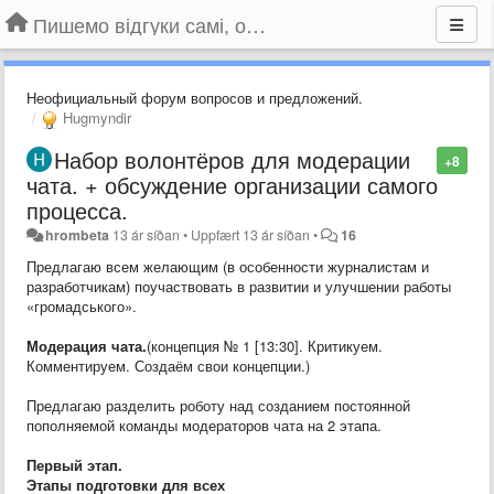
Пишемо відгуки самі, обговорюємо інші ідеї та пропозиції до Громадського Телебачення
Неофициальный форум вопросов и предложений.
Hugmyndir
Набор волонтёров для модерации
+8
чата. + обсуждение организации самого
процесса.
hrombeta
13 ár síðan
•
Uppfært
13 ár síðan
•
16
Предлагаю всем желающим (в особенности журналистам и
разработчикам) поучаствовать в развитии и улучшении работы
«громадського».
Модерация чата.
(концепция № 1 [13:30]. Критикуем.
Комментируем. Создаём свои концепции.)
Предлагаю разделить роботу над созданием постоянной
пополняемой команды модераторов чата на 2 этапа.
Первый этап.
Этапы подготовки для всех