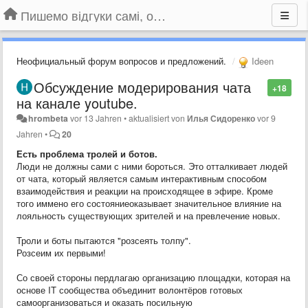
Пишемо відгуки самі, обговорюємо інші ідеї та пропозиції до Громадського Телебачення
Неофициальный форум вопросов и предложений.
Ideen
Обсуждение модерирования чата
+18
на канале youtube.
hrombeta
vor 13 Jahren
•
aktualisiert von
Илья Сидоренко
vor 9
Jahren
•
20
Есть проблема тролей и ботов.
Люди не должны сами с ними бороться. Это отталкивает людей
от чата, который является самым интерактивным способом
взаимодействия и реакции на происходящее в эфире. Кроме
того иммено его состояниеоказывает значительное влияние на
лояльность существующих зрителей и на превлечение новых.
Троли и боты пытаются "розсеять толпу".
Розсеим их первыми!
Со своей стороны пердлагаю организацию площадки, которая на
основе IT сообщества объединит волонтёров готовых
самоорганизоваться и оказать посильную