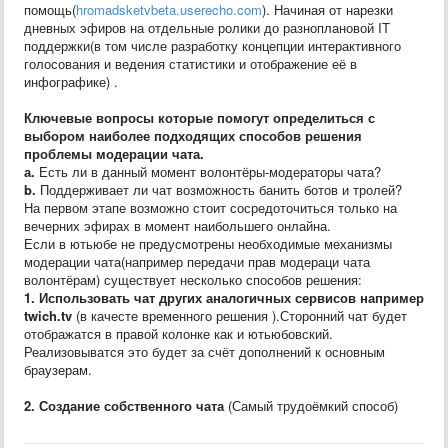
помощь(
hromadsketvbeta.userecho.com
). Начиная от нарезки
дневных эфиров на отдельные ролики до разноплановой IT
поддержки(в том числе разработку концепции интерактивного
голосования и ведения статистики и отображение её в
инфографике) .
Ключевые вопросы которые помогут определиться с
выбором наиболее подходящих способов решения
проблемы модерации чата.
а.
Есть ли в данный момент волонтёры-модераторы чата?
b.
Поддерживает ли чат возможность банить ботов и тролей?
На первом этапе возможно стоит сосредоточиться только на
вечерних эфирах в момент наибольшего онлайна.
Если в ютьюбе не предусмотрены необходимые механизмы
модерации чата(например передачи прав модераци чата
волонтёрам) существует несколько способов решения:
1. Использовать чат других аналогичных сервисов например
twich.tv
(в качесте временного решения ).Сторонний чат будет
отображатся в правой колонке как и ютьюбовский.
Реализовыватся это будет за счёт дополнений к основным
браузерам.
2. Создание собственного чата
(Самый трудоёмкий способ)