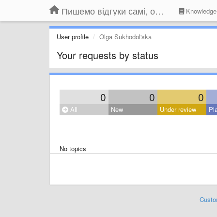
Пишемо відгуки самі, обговорюємо інші ідеї та пропозиції до Громадського Телебачення
Knowledge
User profile
Olga Sukhodol'ska
Your requests by status
0
0
0
All
New
Under review
Pl
No topics
Custo