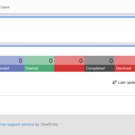
 base
0
0
0
0
anned
Started
Completed
Declined
Last upda
mer support service
by UserEcho