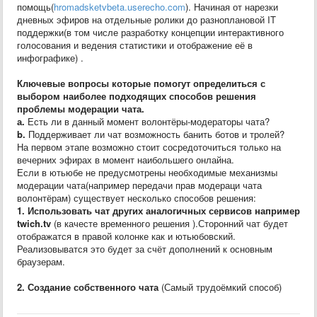
помощь(
hromadsketvbeta.userecho.com
). Начиная от нарезки
дневных эфиров на отдельные ролики до разноплановой IT
поддержки(в том числе разработку концепции интерактивного
голосования и ведения статистики и отображение её в
инфографике) .
Ключевые вопросы которые помогут определиться с
выбором наиболее подходящих способов решения
проблемы модерации чата.
а.
Есть ли в данный момент волонтёры-модераторы чата?
b.
Поддерживает ли чат возможность банить ботов и тролей?
На первом этапе возможно стоит сосредоточиться только на
вечерних эфирах в момент наибольшего онлайна.
Если в ютьюбе не предусмотрены необходимые механизмы
модерации чата(например передачи прав модераци чата
волонтёрам) существует несколько способов решения:
1. Использовать чат других аналогичных сервисов например
twich.tv
(в качесте временного решения ).Сторонний чат будет
отображатся в правой колонке как и ютьюбовский.
Реализовыватся это будет за счёт дополнений к основным
браузерам.
2. Создание собственного чата
(Самый трудоёмкий способ)