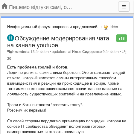
Пишемо відгуки самі, обговорюємо інші ідеї та пропозиції до Громадського Телебачення
Неофициальный форум вопросов и предложений.
Idéer
Обсуждение модерирования чата
+18
на канале youtube.
hrombeta
13 år siden
•
opdateret af
Илья Сидоренко
9 år siden
•
20
Есть проблема тролей и ботов.
Люди не должны сами с ними бороться. Это отталкивает людей
от чата, который является самым интерактивным способом
взаимодействия и реакции на происходящее в эфире. Кроме
того иммено его состояниеоказывает значительное влияние на
лояльность существующих зрителей и на превлечение новых.
Троли и боты пытаются "розсеять толпу".
Розсеим их первыми!
Со своей стороны пердлагаю организацию площадки, которая на
основе IT сообщества объединит волонтёров готовых
самоорганизоваться и оказать посильную