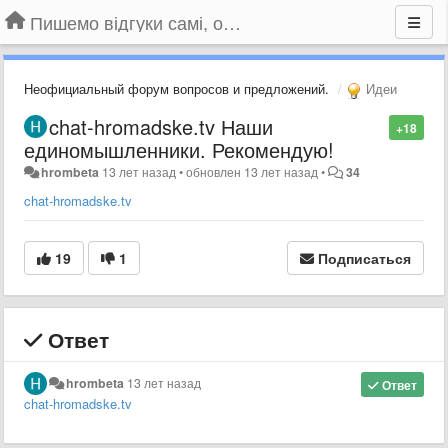
Пишемо відгуки самі, обговорюємо інші ідеї та пропозиції до Громадського Телебачення
Неофициальный форум вопросов и предложений.
Идеи
chat-hromadske.tv Наши
+18
единомышленники. Рекомендую!
hrombeta
13 лет назад
•
обновлен
13 лет назад
•
34
chat-hromadske.tv
19
1
Подписаться
Ответ
hrombeta
13 лет назад
Ответ
chat-hromadske.tv