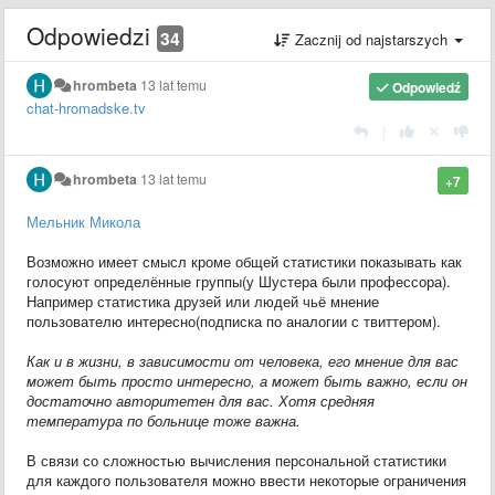
Odpowiedzi
34
Zacznij od najstarszych
hrombeta
13 lat temu
Odpowiedź
chat-hromadske.tv
|
hrombeta
13 lat temu
+7
Мельник Микола
Возможно имеет смысл кроме общей статистики показывать как
голосуют определённые группы(у Шустера были профессора).
Например статистика друзей или людей чьё мнение
пользователю интересно(подписка по аналогии с твиттером).
Как и в жизни, в зависимости от человека, его мнение для вас
может быть просто интересно, а может быть важно, если он
достаточно авторитетен для вас. Хотя средняя
температура по больнице тоже важна.
В связи со сложностью вычисления персональной статистики
для каждого пользователя можно ввести некоторые ограничения