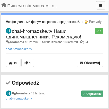
Пишемо відгуки самі, обговорюємо інші ідеї та пропозиції до Громадського Телебачення
Неофициальный форум вопросов и предложений.
Pomysły
chat-hromadske.tv Наши
+18
единомышленники. Рекомендую!
hrombeta
13 lat temu
•
zaktualizowano
13 lat temu
•
34
chat-hromadske.tv
19
1
Obserwuj
Odpowiedź
hrombeta
13 lat temu
Odpowiedź
chat-hromadske.tv