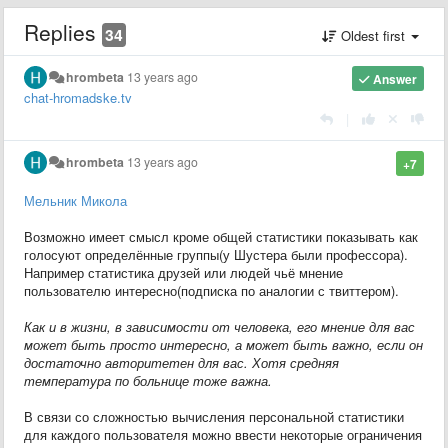
Replies
34
Oldest first
hrombeta
13 years ago
Answer
chat-hromadske.tv
|
hrombeta
13 years ago
+7
Мельник Микола
Возможно имеет смысл кроме общей статистики показывать как
голосуют определённые группы(у Шустера были профессора).
Например статистика друзей или людей чьё мнение
пользователю интересно(подписка по аналогии с твиттером).
Как и в жизни, в зависимости от человека, его мнение для вас
может быть просто интересно, а может быть важно, если он
достаточно авторитетен для вас. Хотя средняя
температура по больнице тоже важна.
В связи со сложностью вычисления персональной статистики
для каждого пользователя можно ввести некоторые ограничения