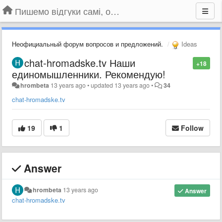
Пишемо відгуки самі, обговорюємо інші ідеї та пропозиції до Громадського Телебачення
Неофициальный форум вопросов и предложений.
Ideas
chat-hromadske.tv Наши
+18
единомышленники. Рекомендую!
hrombeta
13 years ago
•
updated
13 years ago
•
34
chat-hromadske.tv
19
1
Follow
Answer
hrombeta
13 years ago
Answer
chat-hromadske.tv