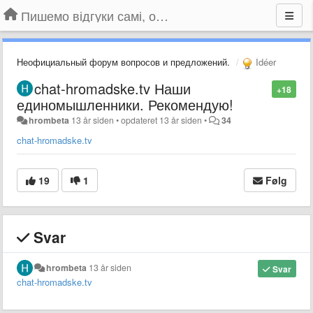
Пишемо відгуки самі, обговорюємо інші ідеї та пропозиції до Громадського Телебачення
Неофициальный форум вопросов и предложений.
Idéer
chat-hromadske.tv Наши
+18
единомышленники. Рекомендую!
hrombeta
13 år siden
•
opdateret
13 år siden
•
34
chat-hromadske.tv
19
1
Følg
Svar
hrombeta
13 år siden
Svar
chat-hromadske.tv