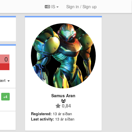
IS
Sign in / Sign up
0
ært
Samus Aran
+4
0,84
Registered:
13 ár síðan
Last activity:
13 ár síðan