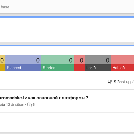
 base
0
0
0
0
0
Planned
Started
Lokið
Hafnað
Síðast uppf
 hromadske.tv как основной платформы?
eta
13 ár síðan
•
6