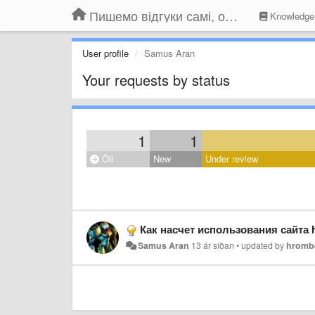
Пишемо відгуки самі, обговорюємо інші ідеї та пропозиції до Громадського Телебачення
Knowledge
User profile
Samus Aran
Your requests by status
1
1
Öll
New
Under review
Как насчет использования сайта
Samus Aran
13 ár síðan
•
updated by
hromb