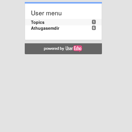
User menu
Topics
1
Athugasemdir
6