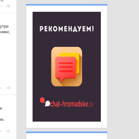
нутри
ники,
и
аю.