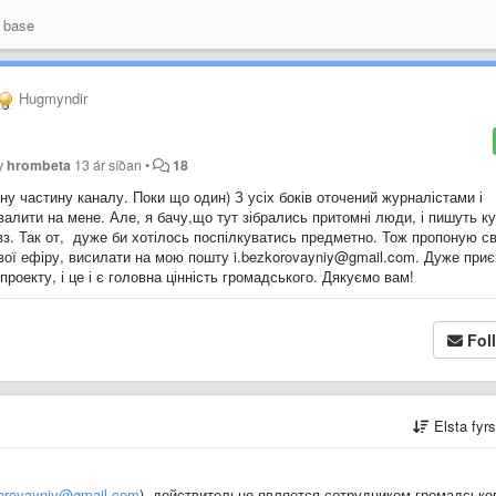
 base
Hugmyndir
by
hrombeta
13 ár síðan
•
18
чну частину каналу. Поки що один) З усіх боків оточений журналістами і
валити на мене. Але, я бачу,що тут зібрались притомні люди, і пишуть к
вз. Так от, дуже би хотілось поспілкуватись предметно. Тож пропоную св
ової ефіру, висилати на мою пошту i.bezkorovayniy@gmail.com. Дуже при
оекту, і це і є головна цінність громадського. Дякуємо вам!
Fol
Elsta fyr
korovayniy@gmail.com
), действительно является сотрудником громадськог