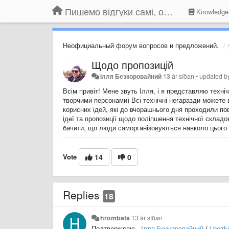
Пишемо відгуки самі, обговорюємо інші ідеї та пропозиції до Громадського Телебачення
Knowledge
Неофициальный форум вопросов и предложений.
Щодо пропозицій
Ілля Безкоровайний
13 ár síðan
•
updated 
Всім привіт! Мене звуть Ілля, і я представляю техні
творчими персонами) Всі технічні негаразди можете 
корисних ідей, які до вчорашнього дня проходили по
ідеї та пропозиції щодо поліпшення технічної склад
бачити, що люди саморганізовуються навколо цього пр
Vote
14
0
Replies
18
hrombeta
13 ár síðan
Подтверждаю.
Ілля Безкоровайний
(
i.bez