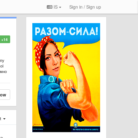
IS
Sign in / Sign up
+14
упу
ої
ємно
low
st
о.