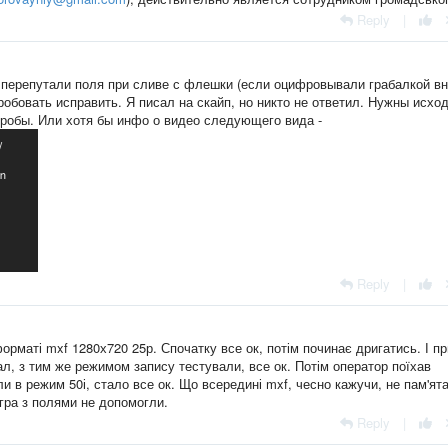
Reply
|
 перепутали поля при сливе с флешки (если оцифровывали грабалкой в
обовать исправить. Я писал на скайп, но никто не ответил. Нужны исход
робы. Или хотя бы инфо о видео следующего вида -
Reply
|
форматі mxf 1280х720 25р. Спочатку все ок, потім починає дригатись. І пр
ал, з тим же режимом запису тестували, все ок. Потім оператор поїхав
и в режим 50і, стало все ок. Що всередині mxf, чесно кажучи, не пам'ят
 гра з полями не допомогли.
Reply
|