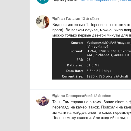
Гнат Галаган
13 ár síðan
Видео с интервью Т.Чорновол - похоже что
проги). Во всяком случае, можно было попр
можно только первые две-три минуты для п
Ілля Безкоровайний
13 ár síðan
Та ні. Там справа не в тому. Запис вівся в 
перегляді на камері також. Приїхали на кан
змімати на майдан, знов те саме, перемкнул
Пізніше можу сказати. Але жодний фільтр і