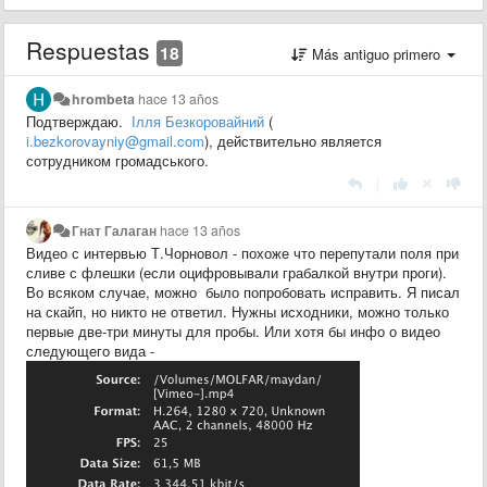
Respuestas
18
Más antiguo primero
hrombeta
hace 13 años
Подтверждаю.
Ілля Безкоровайний
(
i.bezkorovayniy@gmail.com
), действительно является
сотрудником громадського.
|
Гнат Галаган
hace 13 años
Видео с интервью Т.Чорновол - похоже что перепутали поля при
сливе с флешки (если оцифровывали грабалкой внутри проги).
Во всяком случае, можно было попробовать исправить. Я писал
на скайп, но никто не ответил. Нужны исходники, можно только
первые две-три минуты для пробы. Или хотя бы инфо о видео
следующего вида -