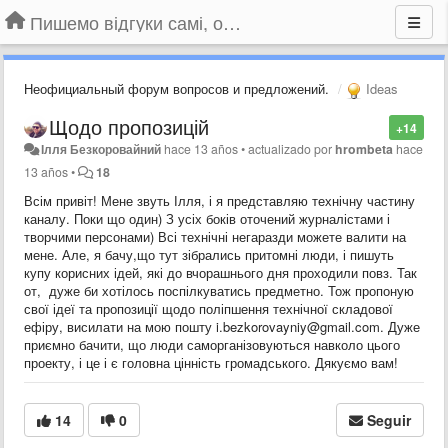
Пишемо відгуки самі, обговорюємо інші ідеї та пропозиції до Громадського Телебачення
Неофициальный форум вопросов и предложений.
Ideas
Щодо пропозицій
+14
Ілля Безкоровайний
hace 13 años
•
actualizado por
hrombeta
hace
13 años
•
18
Всім привіт! Мене звуть Ілля, і я представляю технічну частину
каналу. Поки що один) З усіх боків оточений журналістами і
творчими персонами) Всі технічні негаразди можете валити на
мене. Але, я бачу,що тут зібрались притомні люди, і пишуть
купу корисних ідей, які до вчорашнього дня проходили повз. Так
от, дуже би хотілось поспілкуватись предметно. Тож пропоную
свої ідеї та пропозиції щодо поліпшення технічної складової
ефіру, висилати на мою пошту i.bezkorovayniy@gmail.com. Дуже
приємно бачити, що люди саморганізовуються навколо цього
проекту, і це і є головна цінність громадського. Дякуємо вам!
14
0
Seguir