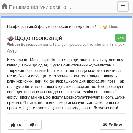
Пишемо відгуки самі, обговорюємо інші ідеї та пропозиції до Громадського Телебачення
Неофициальный форум вопросов и предложений.
Idees
Щодо пропозицій
+14
Ілля Безкоровайний
fa 13 anys
•
updated by
hrombeta
fa 13 anys
•
18
Всім привіт! Мене звуть Ілля, і я представляю технічну частину
каналу. Поки що один) З усіх боків оточений журналістами і
творчими персонами) Всі технічні негаразди можете валити на
мене. Але, я бачу,що тут зібрались притомні люди, і пишуть
купу корисних ідей, які до вчорашнього дня проходили повз. Так
от, дуже би хотілось поспілкуватись предметно. Тож пропоную
свої ідеї та пропозиції щодо поліпшення технічної складової
ефіру, висилати на мою пошту i.bezkorovayniy@gmail.com. Дуже
приємно бачити, що люди саморганізовуються навколо цього
проекту, і це і є головна цінність громадського. Дякуємо вам!
14
0
Follow