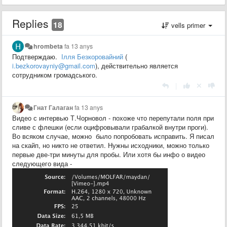
Replies
18
vells primer
hrombeta
fa 13 anys
Подтверждаю.
Ілля Безкоровайний
(
i.bezkorovayniy@gmail.com
), действительно является
сотрудником громадського.
|
Гнат Галаган
fa 13 anys
Видео с интервью Т.Чорновол - похоже что перепутали поля при
сливе с флешки (если оцифровывали грабалкой внутри проги).
Во всяком случае, можно было попробовать исправить. Я писал
на скайп, но никто не ответил. Нужны исходники, можно только
первые две-три минуты для пробы. Или хотя бы инфо о видео
следующего вида -