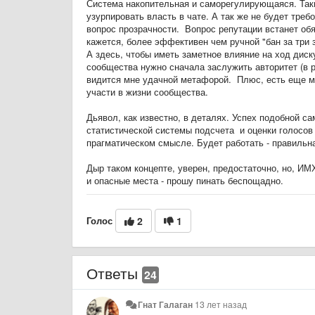
Система накопительная и саморегулирующаяся. Так
узурпировать власть в чате. А так же не будет тре
вопрос прозрачности. Вопрос репутации встанет об
кажется, более эффективен чем ручной "бан за три 
А здесь, чтобы иметь заметное влияние на ход диску
сообщества нужно сначала заслужить авторитет (в р
видится мне удачной метафорой. Плюс, есть еще мо
участи в жизни сообщества.
Дьявол, как известно, в деталях. Успех подобной с
статистической системы подсчета и оценки голосов 
прагматическом смысле. Будет работать - правильна
Дыр таком концепте, уверен, предостаточно, но, ИМ
и опасные места - прошу пинать беспощадно.
Голос
2
1
Ответы
24
Гнат Галаган
13 лет назад