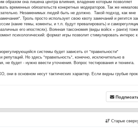
им образом она лишена центра влияния, владение которым позволяет
бовать временных обязательств конкретных модераторов. Так же немалов
язательно. Незаменимых людей быть не должно. Такой подход, как мне
замечания". Троль просто использует свою квоту замечаний и регится за
ссии (какие темы, коменты, и т.п. будут превалировать) и саморегуляци
азличных его ипостясях). Воянная таксономия (виды войск + ранги) тоже
мент психологический: формат игры позволит стимулировать интерес к
аморегулирующейся системы будет зависеть от "правильности"
и репутаций. Но здесь "правильность", конечно, исключительно в
я, не будет - нужно ввести уточнения. Вопрос тестирования и тюнинга.
ХО, они в основном несут тактических характер. Если видны грубые про
Подписат
Старые сверх