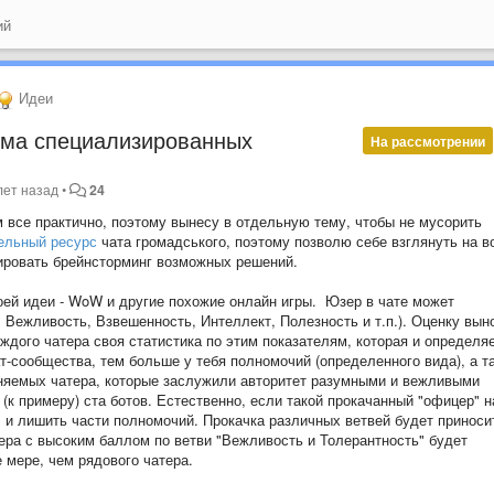
ий
Идеи
тема специализированных
На рассмотрении
лет назад
•
24
 все практично, поэтому вынесу в отдельную тему, чтобы не мусорить
ельный ресурс
чата громадського, поэтому позволю себе взглянуть на в
лировать брейнсторминг возможных решений.
оей идеи - WoW и другие похожие онлайн игры. Юзер в чате может
 Вежливость, Взвешенность, Интеллект, Полезность и т.п.). Оценку вын
дого чатера своя статистика по этим показателям, которая и определяе
ат-сообщества, тем больше у тебя полномочий (определенного вида), а т
еняемых чатера, которые заслужили авторитет разумными и вежливыми
к примеру) ста ботов. Естественно, если такой прокачанный "офицер" н
е" и лишить части полномочий. Прокачка различных ветвей будет приноси
ра с высоким баллом по ветви "Вежливость и Толерантность" будет
 мере, чем рядового чатера.