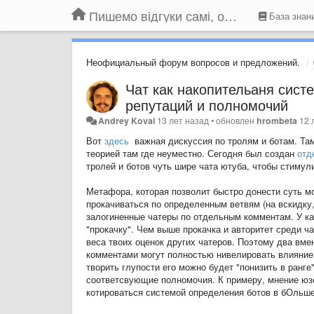
Пишемо відгуки самі, обговорюємо інші ідеї та пропозиції до Громадського Телебачення
База знан
Неофициальный форум вопросов и предложений.
Чат как накопительаня сис
репутаций и полномочий
Andrey Koval
13 лет назад
•
обновлен
hrombeta
12 
Вот
здесь
важная дискуссия по тролям и ботам. Там
теорией там где неуместно. Сегодня был создан
отд
тролей и ботов чуть шире чата ютуба, чтобы стиму
Метафора, которая позволит быстро донести суть м
прокачиваться по определенным ветвям (на вскидку,
залогиненные чатеры по отдельным комментам. У каж
"прокачку". Чем выше прокачка и авторитет среди ч
веса твоих оценок других чатеров. Поэтому два вм
комментами могут полностью нивелировать влияние (
творить глупости его можно будет "понизить в ранг
соответсвующие полномочия. К примеру, мнение юзе
котироваться системой определения ботов в бОльше