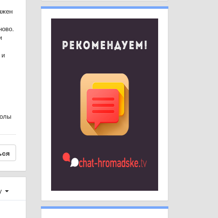
ажен
ново.
и
 и
колы
ься
у