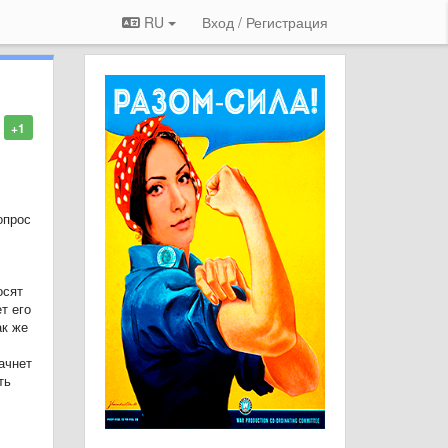
RU
Вход / Регистрация
+1
опрос
осят
т его
ак же
ачнет
ть