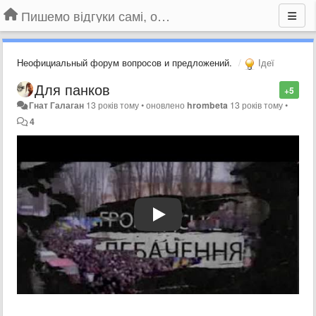
Пишемо відгуки самі, обговорюємо інші ідеї та пропозиції до Громадського Телебачення
Неофициальный форум вопросов и предложений.
Ідеї
Для панков
+5
Гнат Галаган
13 років тому
•
оновлено
hrombeta
13 років тому
•
4