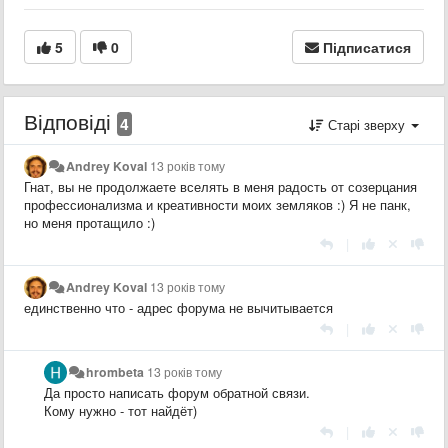
5
0
Підписатися
Відповіді
4
Старі зверху
Andrey Koval
13 років тому
Гнат, вы не продолжаете вселять в меня радость от созерцания
профессионализма и креативности моих земляков :) Я не панк,
но меня протащило :)
|
Andrey Koval
13 років тому
единственно что - адрес форума не вычитывается
|
hrombeta
13 років тому
Да просто написать форум обратной связи.
Кому нужно - тот найдёт)
|