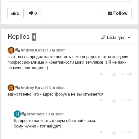
5
0
Follow
Replies
4
Elsta fyrst
Andrey Koval
13 ár síðan
Гнат, вы не продолжаете вселять в меня радость от созерцания
профессионализма и креативности моих земляков :) Я не панк,
но меня протащило :)
|
Andrey Koval
13 ár síðan
единственно что - адрес форума не вычитывается
|
hrombeta
13 ár síðan
Да просто написать форум обратной связи.
Кому нужно - тот найдёт)
|