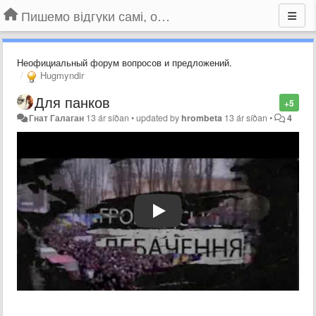
Пишемо відгуки самі, обговорюємо інші ідеї та пропозиції до Громадського Телебачення
Неофициальный форум вопросов и предложений.
Hugmyndir
Для панков
+5
Гнат Галаган
13 ár síðan
•
updated by
hrombeta
13 ár síðan
•
4