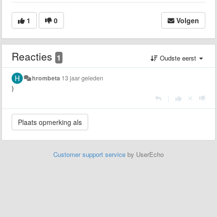
1
0
Volgen
Reacties
1
Oudste eerst
hrombeta
13 jaar geleden
)
|
Customer support service
by UserEcho