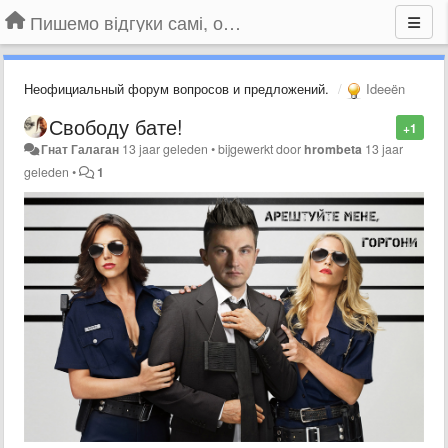
Пишемо відгуки самі, обговорюємо інші ідеї та пропозиції до Громадського Телебачення
Неофициальный форум вопросов и предложений.
Ideeën
Свободу бате!
+1
Гнат Галаган
13 jaar geleden
•
bijgewerkt door
hrombeta
13 jaar
geleden
•
1