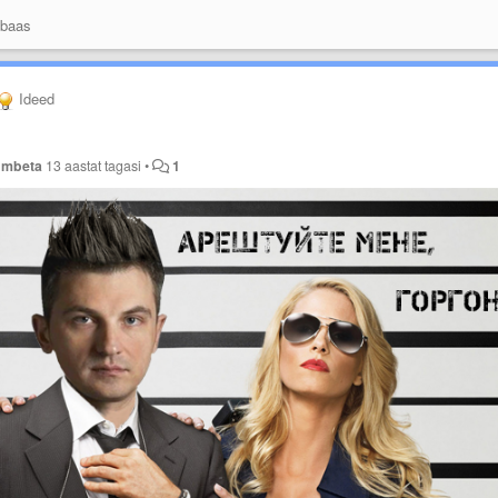
 baas
Ideed
ombeta
13 aastat tagasi
•
1