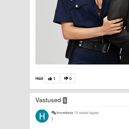
Hääl
1
0
Vastused
1
hrombeta
13 aastat tagasi
)