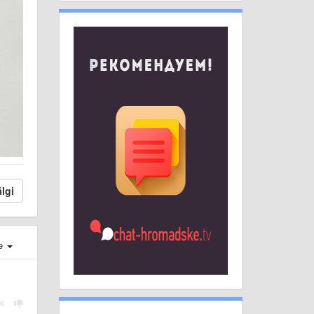
lgi
e