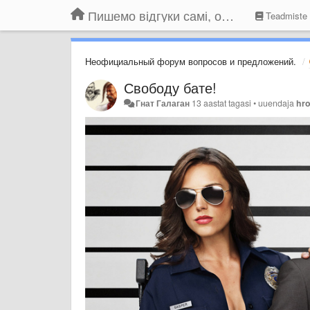
Пишемо відгуки самі, обговорюємо інші ідеї та пропозиції до Громадського Телебачення
Teadmiste
Неофициальный форум вопросов и предложений.
Свободу бате!
Гнат Галаган
13 aastat tagasi
•
uuendaja
hr