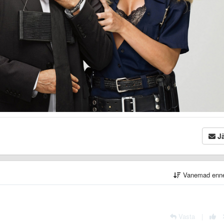
Jä
Vanemad enn
Vasta
|