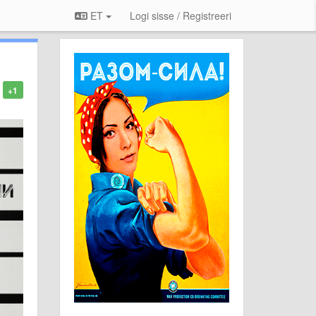
ET
Logi sisse / Registreeri
+1