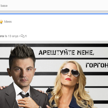
 base
Idees
eta
fa 13 anys
•
1