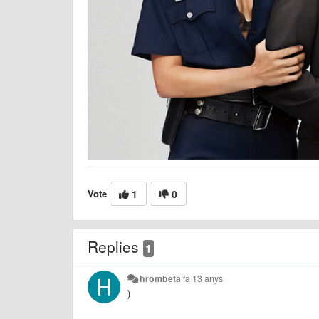
Vote
1
0
Replies
1
hrombeta
fa 13 anys
)