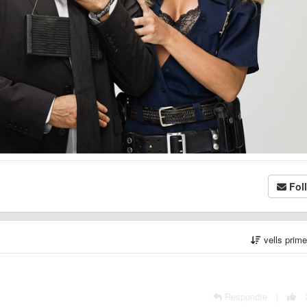
Fol
vells prim
Respondre
|