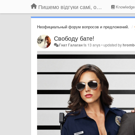
Пишемо відгуки самі, обговорюємо інші ідеї та пропозиції до Громадського Телебачення
Knowledge
Неофициальный форум вопросов и предложений.
Свободу бате!
Гнат Галаган
fa 13 anys
•
updated by
hromb