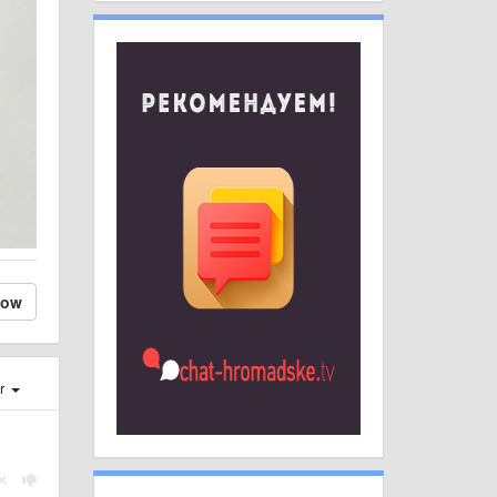
low
er