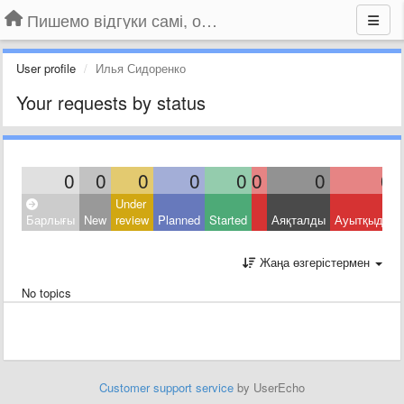
Пишемо відгуки самі, обговорюємо інші ідеї та пропозиції до Громадського Телебачення
User profile
Илья Сидоренко
Your requests by status
0
0
0
0
0
0
0
0
Under
Барлығы
New
review
Planned
Started
Аяқталды
Ауытқыды
Жаңа өзгерістермен
No topics
Customer support service
by UserEcho