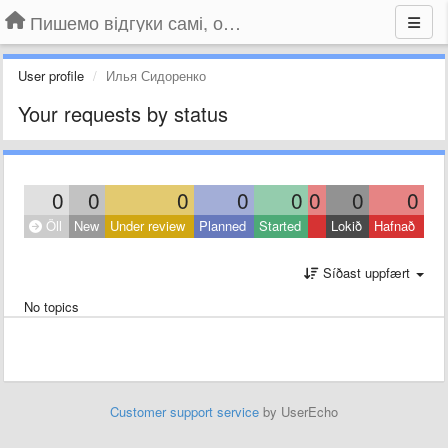
Пишемо відгуки самі, обговорюємо інші ідеї та пропозиції до Громадського Телебачення
User profile
Илья Сидоренко
Your requests by status
0
0
0
0
0
0
0
0
Öll
New
Under review
Planned
Started
Lokið
Hafnað
Síðast uppfært
No topics
Customer support service
by UserEcho