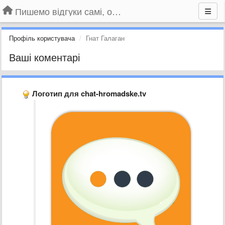
Пишемо відгуки самі, обговорюємо інші ідеї та пропозиції до Громадського Телебачення
Профіль користувача
Гнат Галаган
Ваші коментарі
Логотип для chat-hromadske.tv