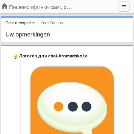
Пишемо відгуки самі, обговорюємо інші ідеї та пропозиції до Громадського Телебачення
Gebruikersprofiel
Гнат Галаган
Uw opmerkingen
Логотип для chat-hromadske.tv