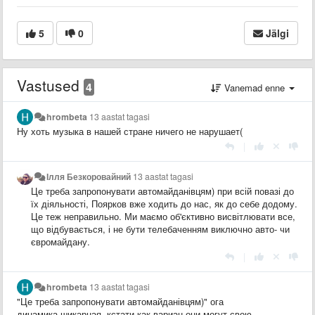
5
0
Jälgi
Vastused
4
Vanemad enne
hrombeta
13 aastat tagasi
Ну хоть музыка в нашей стране ничего не нарушает(
|
Ілля Безкоровайний
13 aastat tagasi
Це треба запропонувати автомайданівцям) при всій повазі до
їх діяльності, Поярков вже ходить до нас, як до себе додому.
Це теж неправильно. Ми маємо об'єктивно висвітлювати все,
що відбувається, і не бути телебаченням виключно авто- чи
євромайдану.
|
hrombeta
13 aastat tagasi
"Це треба запропонувати автомайданівцям)" ога
динамика шикарная, кстати как вариан они могут свою