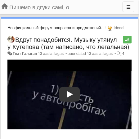
Пишемо відгуки самі, обговорюємо інші ідеї та пропозиції до Громадського Телебачення
Неофициальный форум вопросов и предложений.
Ideed
Вдруг понадобится. Музыку утянул
+5
у Кутепова (там написано, что легальная)
Гнат Галаган
13 aastat tagasi
•
uuendatud
13 aastat tagasi
•
4