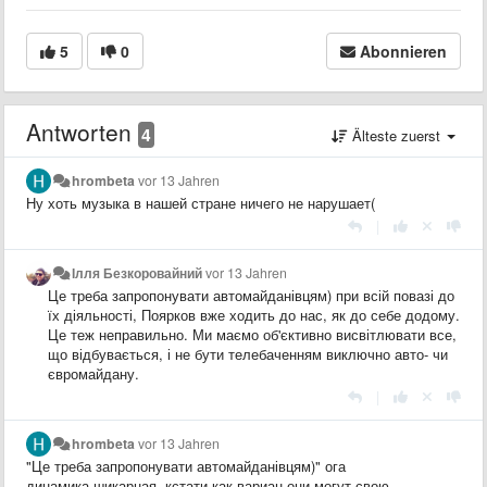
5
0
Abonnieren
Antworten
4
Älteste zuerst
hrombeta
vor 13 Jahren
Ну хоть музыка в нашей стране ничего не нарушает(
|
Ілля Безкоровайний
vor 13 Jahren
Це треба запропонувати автомайданівцям) при всій повазі до
їх діяльності, Поярков вже ходить до нас, як до себе додому.
Це теж неправильно. Ми маємо об'єктивно висвітлювати все,
що відбувається, і не бути телебаченням виключно авто- чи
євромайдану.
|
hrombeta
vor 13 Jahren
"Це треба запропонувати автомайданівцям)" ога
динамика шикарная, кстати как вариан они могут свою