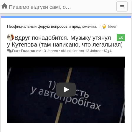
Пишемо відгуки самі, обговорюємо інші ідеї та пропозиції до Громадського Телебачення
Неофициальный форум вопросов и предложений.
Ideen
Вдруг понадобится. Музыку утянул
+5
у Кутепова (там написано, что легальная)
Гнат Галаган
vor 13 Jahren
•
aktualisiert
vor 13 Jahren
•
4