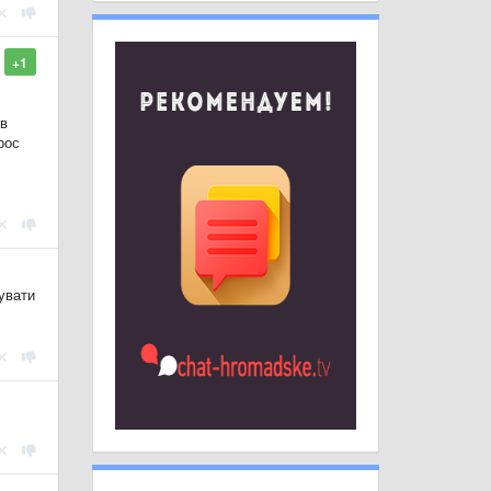
+1
 в
рос
нувати