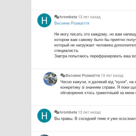
hrombeta
13 лет назад
Весняне Розмаїття
Не могу писать это каждому, но вам напиш
котором вам самому было бы приятно получ
который не нагружает человека дополнител
специалиста.
Завтра попытаюсь перефразировать ваш во
Весняне Розмаїття
13 лет назад
Чесно кажучи, я далекий від "кухні", на
конкретику зі знанням справи. Я поки що 
обговорення хтось грамотніший за мене
hrombeta
13 лет назад
Вы правы. В соседней теме я уже ососзнал