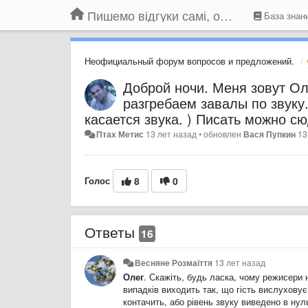
Пишемо відгуки самі, обговорюємо інші ідеї та пропозиції до Громадського Телебачення
База знан
Неофициальный форум вопросов и предложений.
Доброй ночи. Меня зовут Ол
разгребаем завалы по звуку.
касается звука. ) Писать можно сю
Птах Метис
13 лет назад
•
обновлен
Вася Пупкин
13
Голос
8
0
Ответы
16
Весняне Розмаїття
13 лет назад
Олег
. Скажіть, будь ласка, чому режисери 
випадків виходить так, що гість вислуховує
контачить, або рівень звуку виведено в нуль