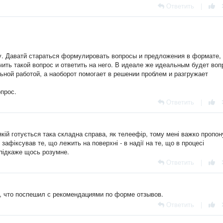
Ответить
|
у. Даватй стараться формулировать вопросы и предложения в формате,
ить такой вопрос и ответить на него. В идеале же идеальным будет воп
ьной работой, а наоборот помогает в решении проблем и разгружает
прос.
Ответить
|
 якій готується така складна справа, як телеефір, тому мені важко пропо
зафіксував те, що лежить на поверхні - в надії на те, що в процесі
 підкаже щось розумне.
Ответить
|
, что поспешил с рекомендациями по форме отзывов.
Ответить
|