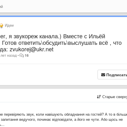
ий
Идеи
ег, я звукореж канала.) Вместе с Ильёй
 Готов ответить\обсудить\выслушать всё , что
да: zvukorej@ukr.net
 лет назад
•
16
Подписат
Старые сверх
не перевіряють звук, коли навішують обладнання на гостей? А то в більш
 запитання ведучого, починає відповідати, а його не чути. Або щось не
...