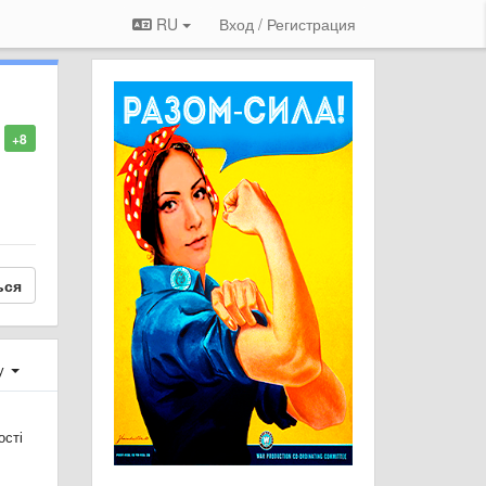
RU
Вход / Регистрация
+8
ься
у
ості