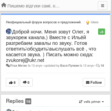
Пишемо відгуки самі, обговорюємо інші ідеї та пропозиції до Громадського Телебачення
Неофициальный форум вопросов и предложений.
Idees
Доброй ночи. Меня зовут Олег, я
+8
звукореж канала.) Вместе с Ильёй
разгребаем завалы по звуку. Готов
ответить\обсудить\выслушать всё , что
касается звука. ) Писать можно сюда:
zvukorej@ukr.net
Птах Метис
fa 13 anys
•
updated by
Вася Пупкин
fa 13 anys
•
16
8
0
Follow
Replies
16
vells primer