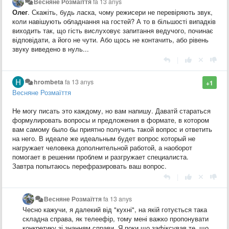
Весняне Розмаїття
fa 13 anys
Олег
. Скажіть, будь ласка, чому режисери не перевіряють звук,
коли навішують обладнання на гостей? А то в більшості випадків
виходить так, що гість вислуховує запитання ведучого, починає
відповідати, а його не чути. Або щось не контачить, або рівень
звуку виведено в нуль...
|
hrombeta
fa 13 anys
+1
Весняне Розмаїття
Не могу писать это каждому, но вам напишу. Даватй стараться
формулировать вопросы и предложения в формате, в котором
вам самому было бы приятно получить такой вопрос и ответить
на него. В идеале же идеальным будет вопрос который не
нагружает человека дополнительной работой, а наоборот
помогает в решении проблем и разгружает специалиста.
Завтра попытаюсь перефразировать ваш вопрос.
|
Весняне Розмаїття
fa 13 anys
Чесно кажучи, я далекий від "кухні", на якій готується така
складна справа, як телеефір, тому мені важко пропонувати
конкретику зі знанням справи. Я поки що зафіксував те, що