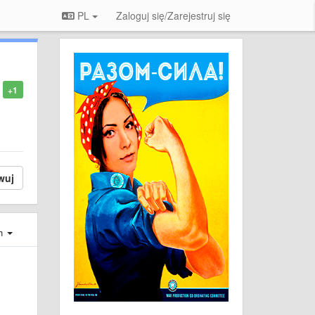
PL
Zaloguj się/Zarejestruj się
+1
wuj
ch