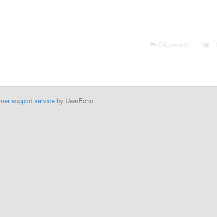
Odpowiedz
|
mer support service
by UserEcho