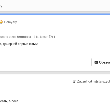
zy
Pomysły
kowane przez
hrombeta
13 lat temu
•
1
е, дочерний сервис ютьба
Obser
Zacznij od najstarszy
еать, а пока