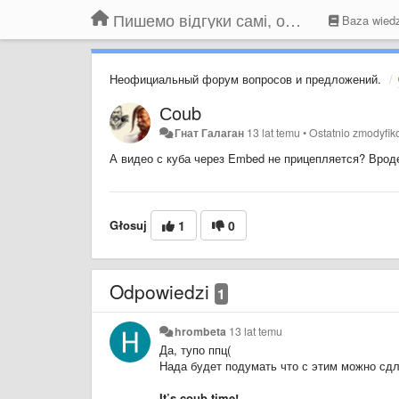
Пишемо відгуки самі, обговорюємо інші ідеї та пропозиції до Громадського Телебачення
Baza wied
Неофициальный форум вопросов и предложений.
Сoub
Гнат Галаган
13 lat temu
•
Ostatnio zmodyfi
А видео с куба через Embed не прицепляется? Врод
Głosuj
1
0
Odpowiedzi
1
hrombeta
13 lat temu
Да, тупо ппц(
Нада будет подумать что с этим можно сдл
It’s coub time!