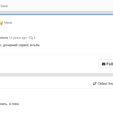
 base
Ideas
mbeta
13 years ago
•
1
е, дочерний сервис ютьба
Fol
Oldest fir
еать, а пока