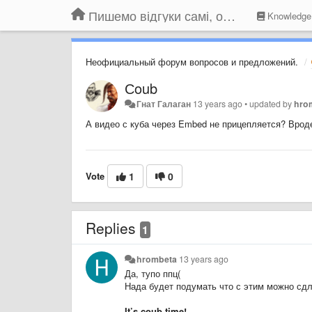
Пишемо відгуки самі, обговорюємо інші ідеї та пропозиції до Громадського Телебачення
Knowledge
Неофициальный форум вопросов и предложений.
Сoub
Гнат Галаган
13 years ago
•
updated by
hro
А видео с куба через Embed не прицепляется? Врод
Vote
1
0
Replies
1
hrombeta
13 years ago
Да, тупо ппц(
Нада будет подумать что с этим можно сдл
It’s coub time!