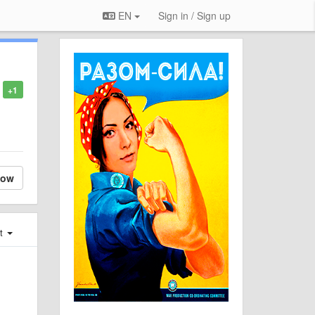
EN
Sign in / Sign up
+1
low
st