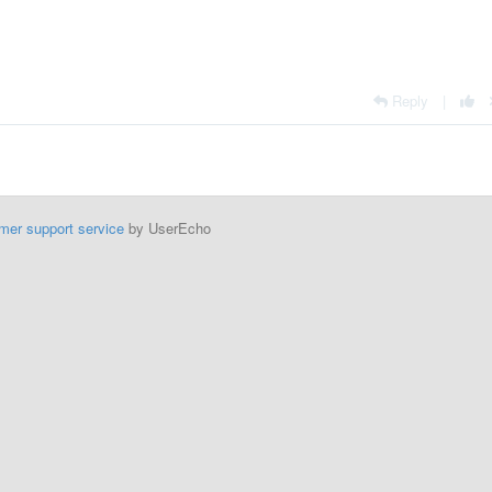
Reply
|
mer support service
by UserEcho