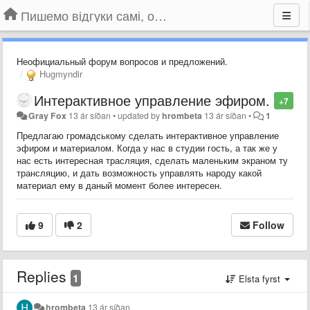
Пишемо відгуки самі, обговорюємо інші ідеї та пропозиції до Громадського Телебачення
Неофициальный форум вопросов и предложений.
Hugmyndir
Интерактивное управление эфиром.
+7
Gray Fox
13 ár síðan
•
updated by
hrombeta
13 ár síðan
•
1
Предлагаю громадському сделать интерактивное управление
эфиром и материалом. Когда у нас в студии гость, а так же у
нас есть интересная трасляция, сделать маленьким экраном ту
трансляцию, и дать возможность управлять народу какой
материал ему в даный момент более интересен.
9
2
Follow
Replies
1
Elsta fyrst
hrombeta
13 ár síðan