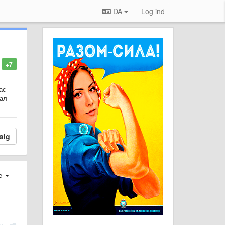
DA
Log ind
+7
ас
иал
ølg
e