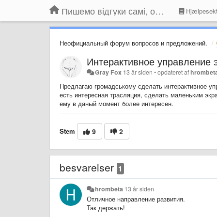
Пишемо відгуки самі, обговорюємо інші ідеї та пропозиції до Громадського Телебачення
Hjælpesekt
Неофициальный форум вопросов и предложений.
Интерактивное управление 
Gray Fox
13 år siden
•
opdateret af
hrombet
Предлагаю громадському сделать интерактивное упра
есть интересная трасляция, сделать маленьким экр
ему в даный момент более интересен.
Stem
9
2
besvarelser
1
hrombeta
13 år siden
Отличное направление развития.
Так держать!