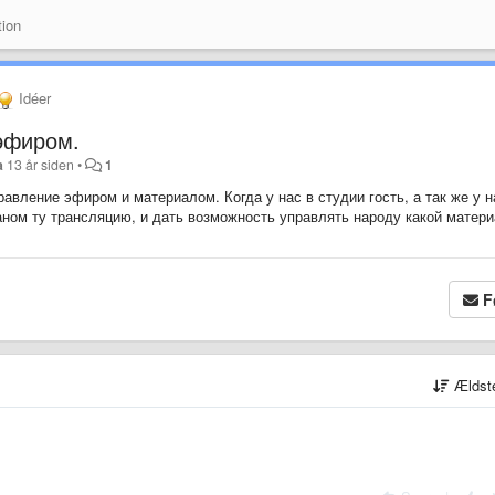
ion
Idéer
эфиром.
a
13 år siden
•
1
вление эфиром и материалом. Когда у нас в студии гость, а так же у н
аном ту трансляцию, и дать возможность управлять народу какой матер
F
Ældst