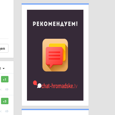
gen
st
+1
+3