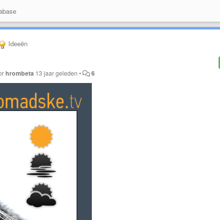
abase
Ideeën
or
hrombeta
13 jaar geleden
•
6