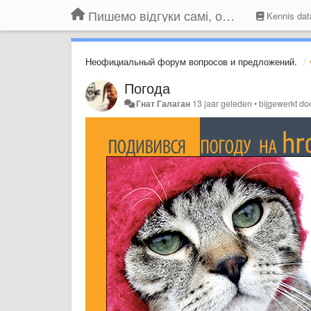
Пишемо відгуки самі, обговорюємо інші ідеї та пропозиції до Громадського Телебачення
Kennis dat
Неофициальный форум вопросов и предложений.
Погода
Гнат Галаган
13 jaar geleden
•
bijgewerkt do