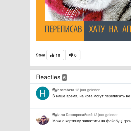
Stem
10
0
Reacties
6
hrombeta
13 jaar geleden
В наше время, на кота могут переписать не 
Ілля Безкоровайний
13 jaar geleden
Можна картинку запостити на фейсбуці гро