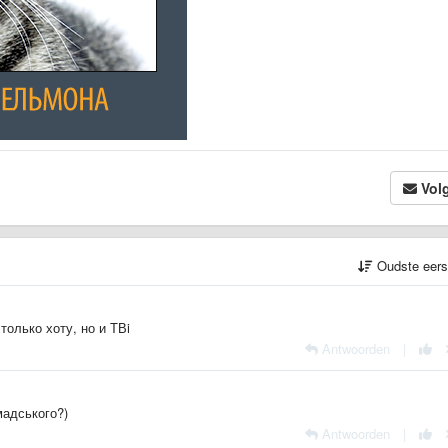
Vol
Oudste eer
только хоту, но и ТВi
Antwoorden
|
мадського?)
Antwoorden
|