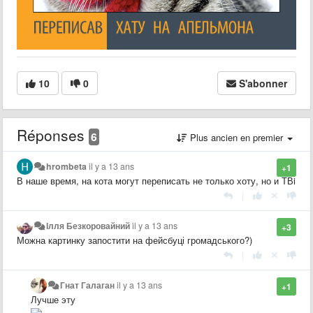
10
0
S'abonner
Réponses
6
Plus ancien en premier
hrombeta
il y a 13 ans
+1
В наше время, на кота могут переписать не только хоту, но и ТВi
|
Ілля Безкоровайний
il y a 13 ans
+3
Можна картинку запостити на фейсбуці громадського?)
|
Гнат Галаган
il y a 13 ans
+1
Лучше эту