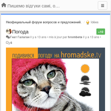
Пишемо відгуки самі, обговорюємо інші ідеї та пропозиції до Громадського Телебачення
Неофициальный форум вопросов и предложений.
Idées
Погода
+10
Гнат Галаган
il y a 13 ans
•
mis à jour par
hrombeta
il y a 13 ans
•
6