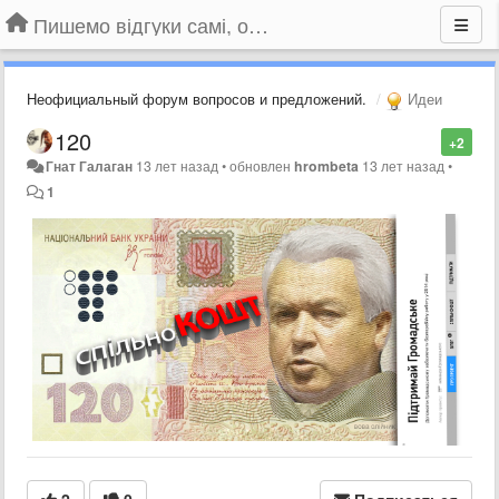
Пишемо відгуки самі, обговорюємо інші ідеї та пропозиції до Громадського Телебачення
Неофициальный форум вопросов и предложений.
Идеи
120
+2
Гнат Галаган
13 лет назад
•
обновлен
hrombeta
13 лет назад
•
1