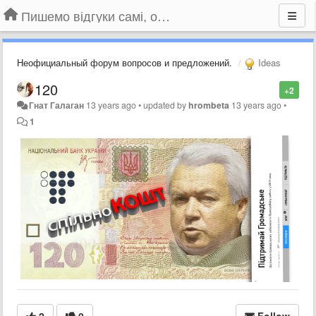
Пишемо відгуки самі, обговорюємо інші ідеї та пропозиції до Громадського Телебачення
Неофициальный форум вопросов и предложений.
Ideas
120
+2
Гнат Галаган
13 years ago
•
updated by
hrombeta
13 years ago
•
1