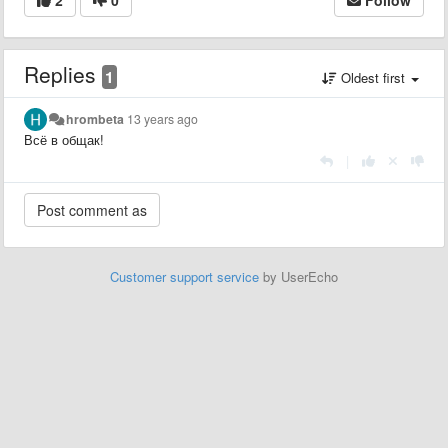
2
0
Follow
Replies
1
Oldest first
hrombeta
13 years ago
Всё в общак!
|
Customer support service
by UserEcho