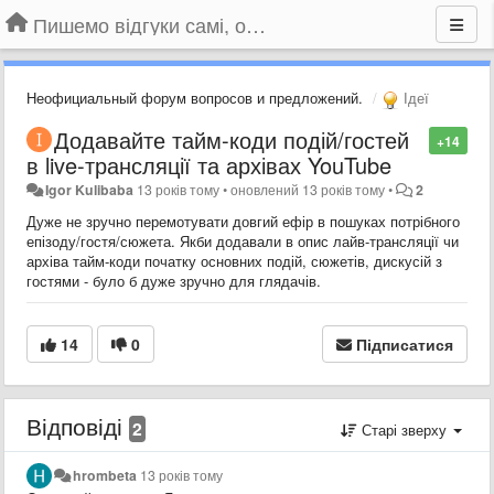
Пишемо відгуки самі, обговорюємо інші ідеї та пропозиції до Громадського Телебачення
Неофициальный форум вопросов и предложений.
Ідеї
Додавайте тайм-коди подій/гостей
+14
в live-трансляції та архівах YouTube
Igor Kulibaba
13 років тому
•
оновлений
13 років тому
•
2
Дуже не зручно перемотувати довгий ефір в пошуках потрібного
епізоду/гостя/сюжета. Якби додавали в опис лайв-трансляції чи
архіва тайм-коди початку основних подій, сюжетів, дискусій з
гостями - було б дуже зручно для глядачів.
14
0
Підписатися
Відповіді
2
Старі зверху
hrombeta
13 років тому