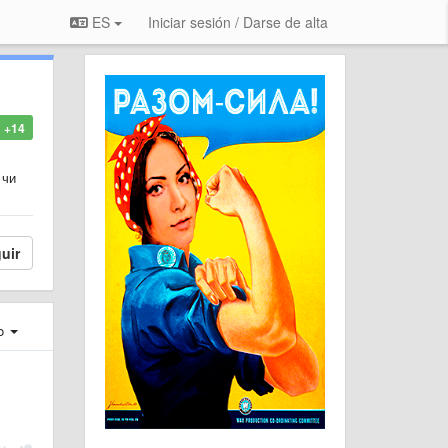
ES
Iniciar sesión / Darse de alta
+14
 чи
uir
ro
.