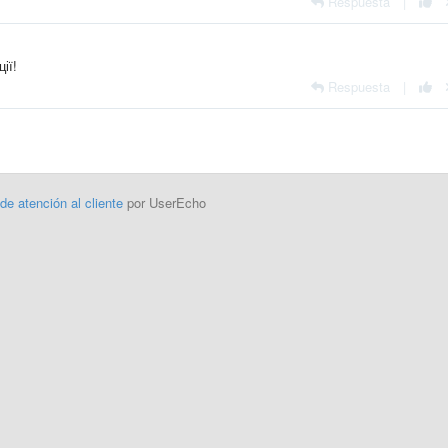
Respuesta
|
ії!
Respuesta
|
 de atención al cliente
por UserEcho