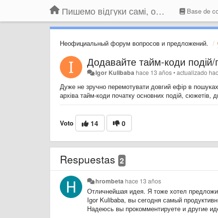
Пишемо відгуки самі, обговорюємо інші ідеї та пропозиції до Громадського Телебачення
Base de co
Неофициальный форум вопросов и предложений.
Додавайте тайм-коди подій/го
Igor Kulibaba
hace 13 años
•
actualizado
hac
Дуже не зручно перемотувати довгий ефір в пошуках 
архіва тайм-коди початку основних подій, сюжетів, д
Voto
14
0
Respuestas
2
hrombeta
hace 13 años
Отличнейшая идея. Я тоже хотел предложит
Igor Kulibaba, вы сегодня самый продуктив
Надеюсь вы прокомментируете и другие иде