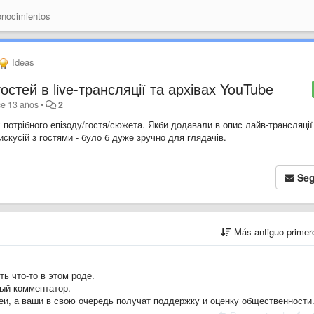
nocimientos
Ideas
стей в live-трансляції та архівах YouTube
e 13 años
•
2
потрібного епізоду/гостя/сюжета. Якби додавали в опис лайв-трансляції
искусій з гостями - було б дуже зручно для глядачів.
Seg
Más antiguo prime
ь что-то в этом роде.
ный комментатор.
и, а ваши в свою очередь получат поддержку и оценку общественности