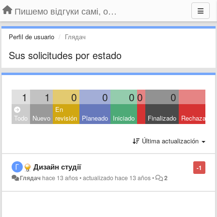
Пишемо відгуки самі, обговорюємо інші ідеї та пропозиції до Громадського Телебачення
Perfil de usuario
Глядач
Sus solicitudes por estado
1
1
0
0
0
0
0
0
En
Todo
Nuevo
revisión
Planeado
Iniciado
Finalizado
Rechazado
Última actualización
Дизайн студії
-1
Глядач
hace 13 años
•
actualizado
hace 13 años
•
2