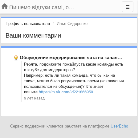
Пишемо відгуки самі, обговорюємо інші ідеї та пропозиції до Громадського Телебачення
Профиль пользователя
Илья Сидоренко
Ваши комментарии
Обсуждение модерирования чата на канале youtube.
Ребята, подскажите пожайлуста какие команды есть
в ютубе для модераторов?
Например: есть ли такая команда, что бы как на
твиче, можно было регулировать время (исключения
пользователся из обсуждения)? Кто знает
пишите
https://m.vk.com/id221866950
9 лет назад
Сервис поддержки клиентов работает на платформе
UserEcho