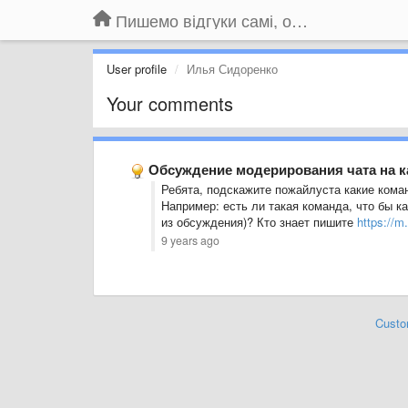
Пишемо відгуки самі, обговорюємо інші ідеї та пропозиції до Громадського Телебачення
User profile
Илья Сидоренко
Your comments
Обсуждение модерирования чата на к
Ребята, подскажите пожайлуста какие кома
Например: есть ли такая команда, что бы к
из обсуждения)? Кто знает пишите
https://
9 years ago
Custo