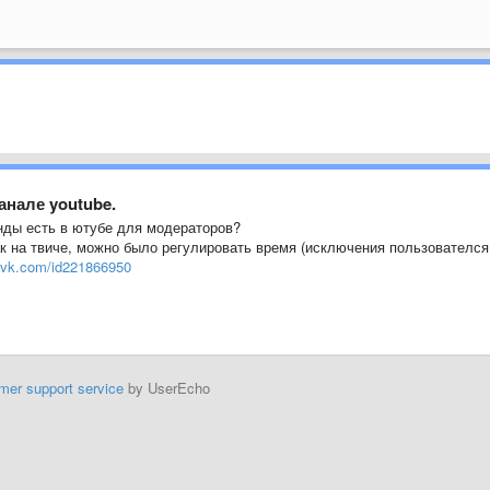
анале youtube.
нды есть в ютубе для модераторов?
ак на твиче, можно было регулировать время (исключения пользователся
m.vk.com/id221866950
mer support service
by UserEcho