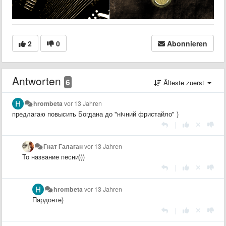
2
0
Abonnieren
Antworten
6
Älteste zuerst
hrombeta
vor 13 Jahren
предлагаю повысить Богдана до "нiчний фристайло" )
|
Гнат Галаган
vor 13 Jahren
То название песни)))
|
hrombeta
vor 13 Jahren
Пардонте)
|