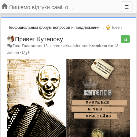
Пишемо відгуки самі, обговорюємо інші ідеї та пропозиції до Громадського Телебачення
Неофициальный форум вопросов и предложений.
Ideen
Привет Кутепову
+2
Гнат Галаган
vor 13 Jahren
•
aktualisiert von
hrombeta
vor 13
Jahren
•
6