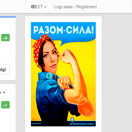
ET
Logi sisse / Registreeri
+8
lgi
e
+1