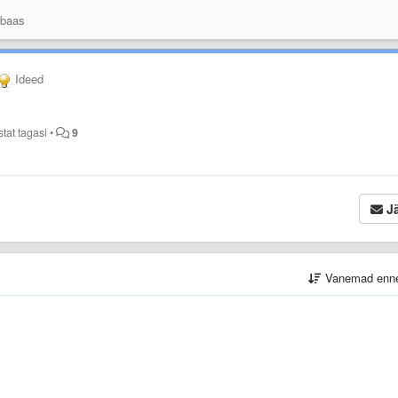
 baas
Ideed
tat tagasi
•
9
Jä
Vanemad enn