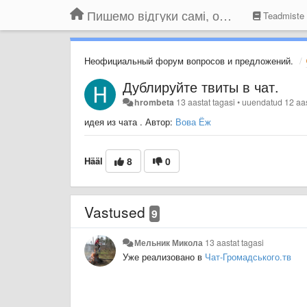
Пишемо відгуки самі, обговорюємо інші ідеї та пропозиції до Громадського Телебачення
Teadmiste
Неофициальный форум вопросов и предложений.
Дублируйте твиты в чат.
hrombeta
13 aastat tagasi
•
uuendatud
12 aas
идея из чата . Автор:
Вова Ёж
Hääl
8
0
Vastused
9
Мельник Микола
13 aastat tagasi
Уже реализовано в
Чат-Громадського.тв