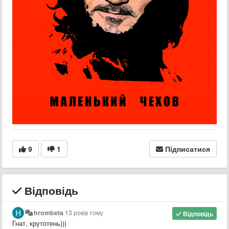
9
1
Підписатися
Відповідь
hrombeta
13 років тому
Відповідь
Гнат, крутотень)))