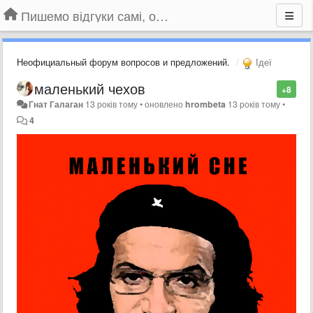
Пишемо відгуки самі, обговорюємо інші ідеї та пропозиції до Громадського Телебачення
Неофициальный форум вопросов и предложений.
Ідеї
маленький чехов
+8
Гнат Галаган
13 років тому
•
оновлено
hrombeta
13 років тому
•
4