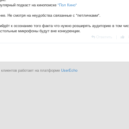
пулярный подкаст на кинопоиске
"Пол Кино"
ке. Не смотря на неудобства связанные с "петличками".
ийдёт к осознанию того факта что нужно розширять аудиторию в том чис
настольные микрофоны будут вне конкуренции.
Ответить
|
 клиентов работает на платформе
UserEcho