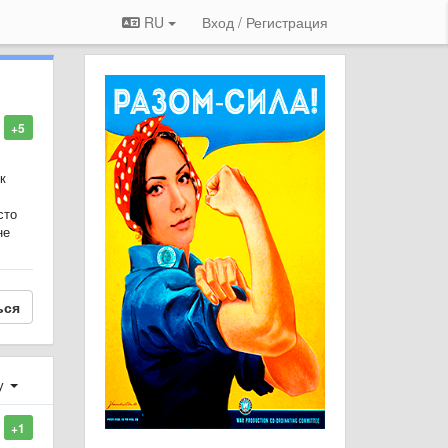
RU
Вход / Регистрация
+5
к
сто
не
ься
у
+1