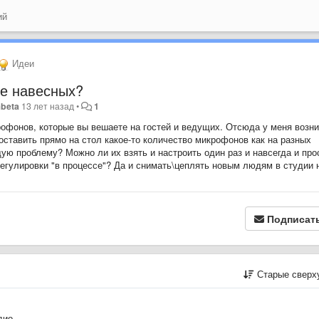
ий
Идеи
е навесных?
beta
13 лет назад
•
1
рофонов, которые вы вешаете на гостей и ведущих. Отсюда у меня возни
оставить прямо на стол какое-то количество микрофонов как на разных
ую проблему? Можно ли их взять и настроить один раз и навсегда и про
егулировки "в процессе"? Да и снимать\цеплять новым людям в студии 
Подписат
Старые сверх
дио.