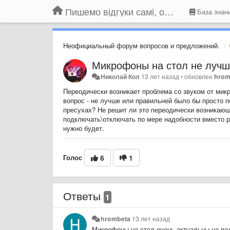
Пишемо відгуки самі, обговорюємо інші ідеї та пропозиції до Громадського Телебачення
База знан
Неофициальный форум вопросов и предложений.
Микрофоны на стол не лучш
Николай Кол
13 лет назад
•
обновлен
hrom
Переодически возникает проблема со звуком от мик
вопрос - не лучше или правильней было бы просто п
пресухах? Не решит ли это переодически возникающ
подключать\отключать по мере надобности вместо р
нужно будет.
Голос
6
1
Ответы
1
hrombeta
13 лет назад
Микрофоны на стол очень актуальны на ра