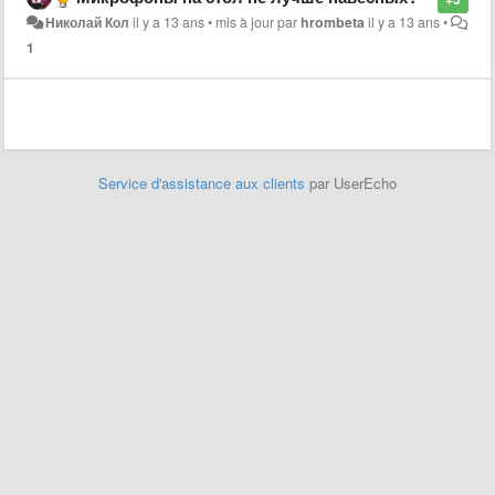
Николай Кол
il y a 13 ans
•
mis à jour par
hrombeta
il y a 13 ans
•
1
Service d'assistance aux clients
par UserEcho