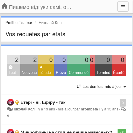
Пишемо відгуки самі, обговорюємо інші ідеї та пропозиції до Громадського Телебачення
Profil utilisateur
Николай Кол
Vos requêtes par états
2
2
0
0
0
0
0
0
À
Tout
Nouveau
l'étude
Prévu
Commencé
Terminé
Écarté
Les derniers mis à jour
Етері - ні. Ефіру - так
0
Николай Кол
il y a 13 ans
•
mis à jour par
hrombeta
il y a 13 ans
•
9
Микрофоны на стол не лучше навесных?
+5