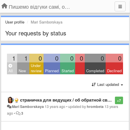
Пишемо відгуки самі, обговорюємо інші ідеї та пропозиції до Громадського Телебачення
User profile
Mari Samborskaya
Your requests by status
1
1
0
0
0
0
0
0
Under
All
New
review
Planned
Started
Completed
Declined
Last updated
страничка для ведущих / об обратной связи
+7
Mari Samborskaya
13 years ago
•
updated by
hrombeta
13 years
ago
•
3