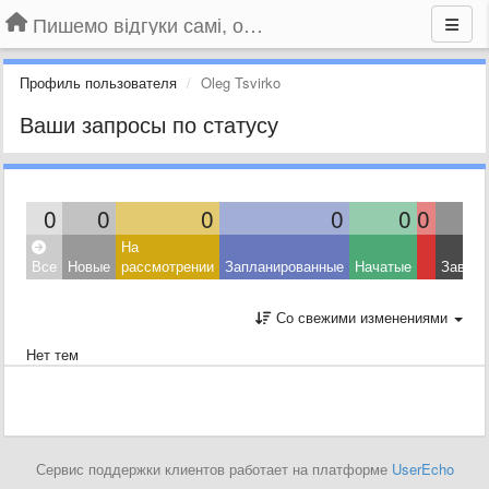
Пишемо відгуки самі, обговорюємо інші ідеї та пропозиції до Громадського Телебачення
Профиль пользователя
Oleg Tsvirko
Ваши запросы по статусу
0
0
0
0
0
0
На
Все
Новые
рассмотрении
Запланированные
Начатые
Завер
Со свежими изменениями
Нет тем
Сервис поддержки клиентов работает на платформе
UserEcho