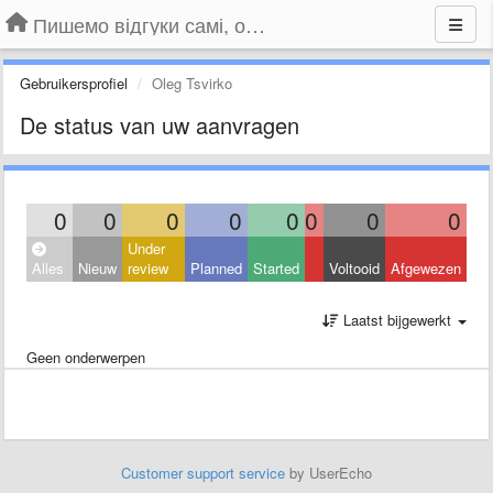
Пишемо відгуки самі, обговорюємо інші ідеї та пропозиції до Громадського Телебачення
Gebruikersprofiel
Oleg Tsvirko
De status van uw aanvragen
0
0
0
0
0
0
0
0
Under
Alles
Nieuw
review
Planned
Started
Voltooid
Afgewezen
Laatst bijgewerkt
Geen onderwerpen
Customer support service
by UserEcho