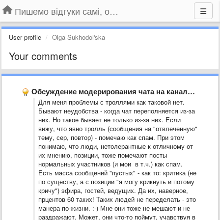
Пишемо відгуки самі, обговорюємо інші ідеї та пропозиції до Громадського Телебачення
User profile
Olga Sukhodol'ska
Your comments
Обсуждение модерирования чата на канале youtube.
Для меня проблемы с троллями как таковой нет.
Бывают неудобства - когда чат переполняется из-за
них. Но такое бывает не только из-за них. Если
вижу, что явно тролль (сообщения на "отвлеченную"
тему, сер, повтор) - помечаю как спам. При этом
понимаю, что люди, нетолерантные к отличному от
их мнению, позиции, тоже помечают посты
нормальных участников (и мои в т.ч.) как спам.
Есть масса сообщений "пустых" - как то: критика (не
по существу, а с позиции "я могу крикнуть и потому
кричу") эфира, гостей, ведущих. Да их, наверное,
прцентов 60 таких! Таких людей не переделать - это
манера по-жизни. :-) Мне они тоже не мешают и не
раздражают. Может, они что-то поймут, учавствуя в