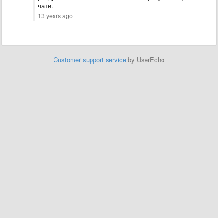
чате.
13 years ago
Customer support service
by UserEcho